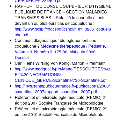
CE/PA/FR-PA-254400.pdf
RAPPORT DU CONSEIL SUPÉRIEUR D’HYGIÈNE
PUBLIQUE DE FRANCE – SECTION MALADIES
TRANSMISSIBLES – Relatif à la conduite à tenir
devant un ou plusieurs cas de coqueluche :
http://www.hcsp.fr/docspdf/cshpf/r_mt_0205_coquelu
che.pdf
Comment diagnostiquer biologiquement une
coqueluche ?
Médecine thérapeutique / Pédiatrie.
Volume 9, Numéro 3, 175-80, Mai-Juin 2006,
Dossier
Carl Heins Wirsing Von König, Marion Riffelmann
http://www.medqual.fr/pro/Marie/RESSOURCES%20
ET%20INFORMATIONS/1-
CLINIQUE_GERME/Scarlatine/730-Scarlatine.pdf
http://invs.santepubliquefrance.fr//publications/2008/
scarlatine_2007/rapport_scarlatine_2007.pdf
Référentiel en microbiologie médicale (REMIC) 2°
édition 2007 Société Française de Microbiologie
Référentiel en microbiologie médicale (REMIC) 2°
édition 2010 Société Française de Microbiologie