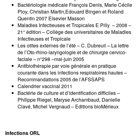
Bactériologie médicale François Denis, Marie Cécile
Ploy, Christian Martin,Edouard Bingen et Roland
Quentin 2007 Elsevier Masson
Maladies Infectieuses et Tropicales E Pilly – 2008 –
21° édition – Collège des universitaires de Maladies
Infectieuses et Tropicale
Les otites externes de l’été – C. Dubreuil – La lettre
de l’Oto-rhino-laryngologie et de chirurgie cervico-
faciale – n°298 –mai-juin 2005
Antibiothérapie par voie générale en pratique
courante dans les infections respiratoires hautes –
Recommandations 2005 de l’AFSSAPS
Calendrier vaccinal 2011
Bactérie de culture et d’identification difficiles –
Philippe Riegel, Maryse Archambaud, Danielle
Clavé, Michel Vergnaud – Editions bioMérieux
Primary
Infections ORL