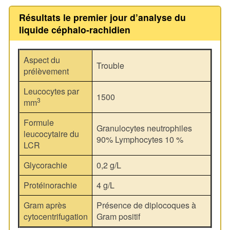
Résultats le premier jour d’analyse du
liquide céphalo-rachidien
Aspect du
Trouble
prélèvement
Leucocytes par
1500
3
mm
Formule
Granulocytes neutrophiles
leucocytaire du
90% Lymphocytes 10 %
LCR
Glycorachie
0,2 g/L
Protéinorachie
4 g/L
Gram après
Présence de diplocoques à
cytocentrifugation
Gram positif