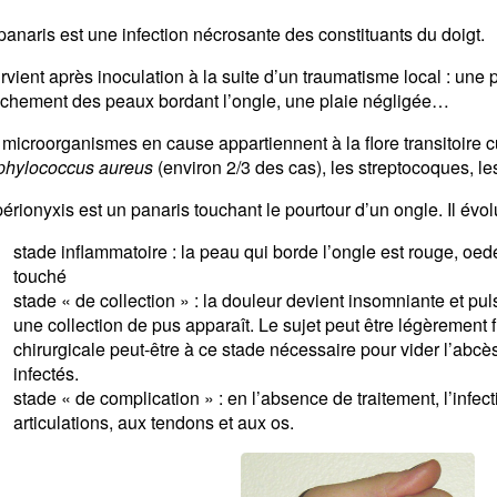
anaris est une infection nécrosante des constituants du doigt.
urvient après inoculation à la suite d’un traumatisme local : une
achement des peaux bordant l’ongle, une plaie négligée…
 microorganismes en cause appartiennent à la flore transitoire 
phylococcus aureus
(environ 2/3 des cas), les streptocoques, le
érionyxis est un panaris touchant le pourtour d’un ongle. Il évol
stade inflammatoire : la peau qui borde l’ongle est rouge, oe
touché
stade « de collection » : la douleur devient insomniante et puls
une collection de pus apparaît. Le sujet peut être légèrement 
chirurgicale peut-être à ce stade nécessaire pour vider l’abcès
infectés.
stade « de complication » : en l’absence de traitement, l’infe
articulations, aux tendons et aux os.