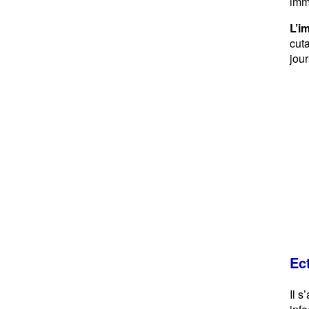
imm
L’i
cut
jour
Ec
Il s