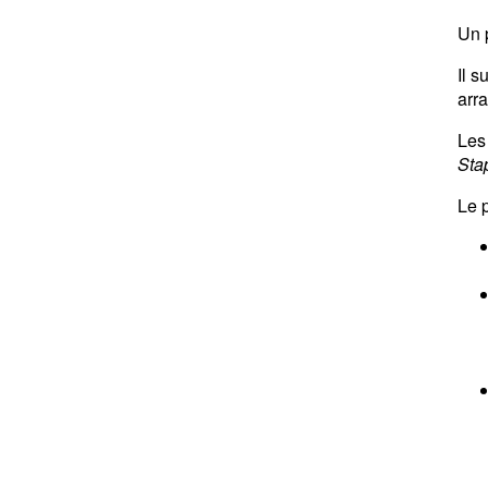
Un p
Il s
arr
Les
Sta
Le p