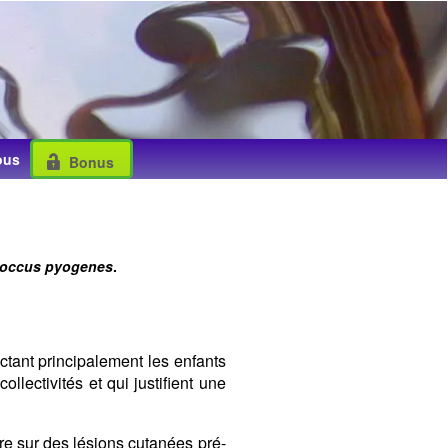
ous
Bonus
Secondary
Sidebar
coccus pyogenes
.
ectant principalement les enfants
lectivités et qui justifient une
re sur des lésions cutanées pré-