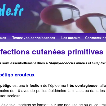
ques
Testez vos connaissances
Les auteurs
Contactez n
nfections cutanées primitives
s sont essentiellement dues à
Staphylococcus aureus
et
Strepto
pétigo crouteux
pétigo
est une
infection
de l’épiderme
très contagieuse
, aff
oins de 10 avec de petites épidémies familiales ou dans les col
tion scolaire.
 lésions d’impétigo se forment sur une peau saine ou au contrai