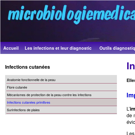
Skip
to
content
Accueil
Les infections et leur diagnostic
Outils diagnosti
Primary
I
Infections cutanées
Sidebar
Anatomie fonctionnelle de la peau
Elle
Flore cutanée
Im
Mécanismes de protection de la peau contre les infections
Infections cutanées primitives
L’
im
Surinfections de plaies
de m
évic
Les