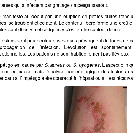
tantes qui s’infectent par grattage (impétiginisation).
se manifeste au début par une éruption de petites bulles trans
es, se troublent et éclatent. Le contenu libéré forme une croût
tes sont dites « mélicériques » c’est-à-dire couleur de miel.
 lésions sont peu douloureuses mais provoquent de fortes dém
propagation de l’infection. L’évolution est spontanément
ptionnelles. Les patients ne sont habituellement pas fièvreux.
mpétigo est causé par
S. aureus
ou
S. pyogenes
. L’aspect clin
spèce en cause mais l’analyse bactériologique des lésions est 
ndant si l’impétigo a été contracté à l’hôpital ou s’il est récidiva