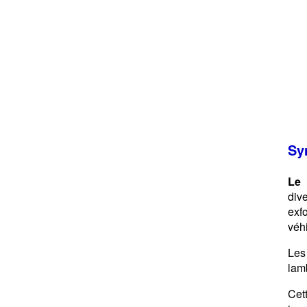
Sy
Le 
div
exf
véhi
Les
lam
Cet