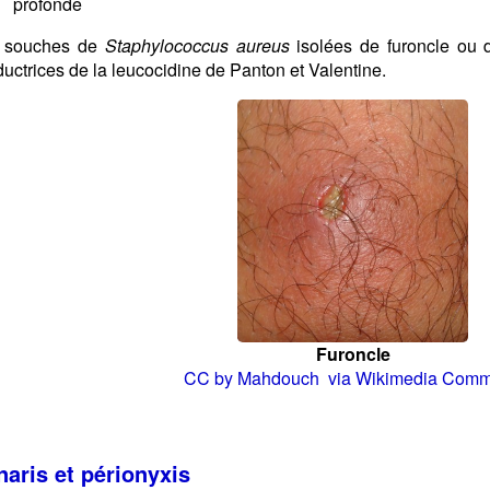
profonde
 souches de
Staphylococcus aureus
isolées de furoncle ou d
uctrices de la leucocidine de Panton et Valentine.
Furoncle
CC by Mahdouch via Wikimedia Com
naris et périonyxis