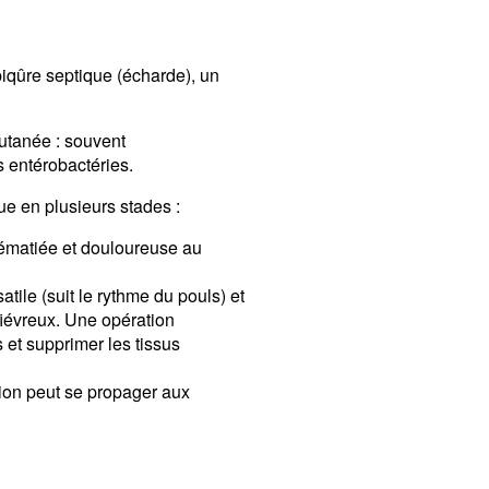
 piqûre septique (écharde), un
cutanée : souvent
s entérobactéries.
ue en plusieurs stades :
dématiée et douloureuse au
atile (suit le rythme du pouls) et
fiévreux. Une opération
 et supprimer les tissus
ction peut se propager aux