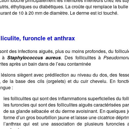
ection touche principalement les membres inférieurs chez les su
tris, éthyliques ou diabétiques. La croûte qui remplace la bulle e
urant de 10 à 20 mm de diamètre. Le derme est ici touché.
liculite, furoncle et anthrax
ont des infections aiguës, plus ou moins profondes, du follicul
e à
Staphylococcus aureus
. Des folliculites à
Pseudomon
rites après un bain dans de l’eau contaminée
 lésions siègent avec prédilection au niveau du dos, des fesse
, de la base des cils (orgelets) et du cuir chevelu. En fonct
ingue :
les folliculites qui sont des inflammations superficielles du foll
les furoncles qui sont des folliculites aiguës caractérisées pa
de sa glande sébacée et du derme avoisinant. En quelques jou
forme d’un gros bourbillon jaune et laisse une cicatrice dépri
l’anthrax qui est une association de plusieurs furoncles