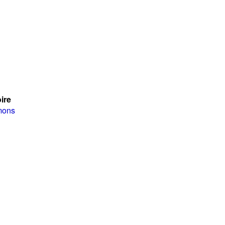
ire
mons