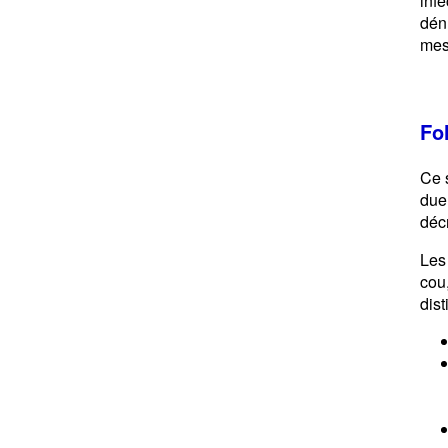
inf
dénu
mes
Fol
Ce s
du
déc
Les
cou
dist