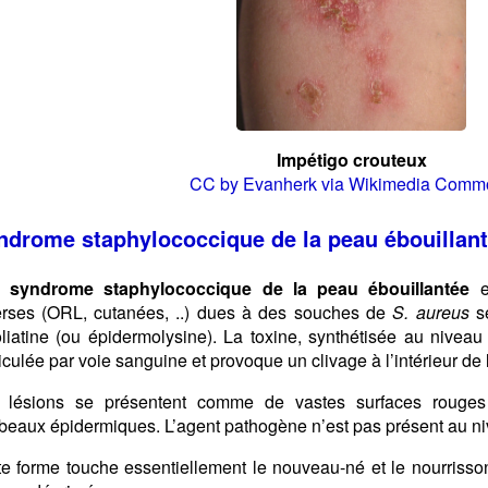
Impétigo crouteux
CC by Evanherk via Wikimedia Comm
ndrome staphylococcique de la peau ébouillant
syndrome staphylococcique de la peau ébouillantée
es
erses (ORL, cutanées, ..) dues à des souches de
S. aureus
sé
oliatine (ou épidermolysine). La toxine, synthétisée au niveau 
culée par voie sanguine et provoque un clivage à l’intérieur de 
 lésions se présentent comme de vastes surfaces rouges 
beaux épidermiques. L’agent pathogène n’est pas présent au ni
te forme touche essentiellement le nouveau-né et le nourrisson