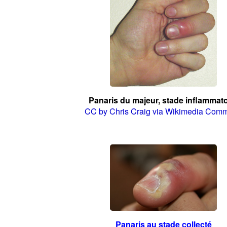
Panaris du majeur, stade inflammato
CC by Chris Craig via Wikimedia Com
Panaris au stade collecté