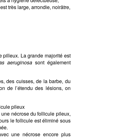
jets à hygiène défectueuse,
st très large, arrondie, noirâtre,
e pilleux. La grande majorité est
as aeruginosa
sont également
s, des cuisses, de la barbe, du
ion de l’étendu des lésions, on
icule pileux
r une nécrose du follicule pileux,
rs le follicule est éliminé sous
mée.
 avec une nécrose encore plus