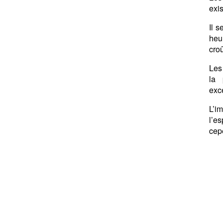
exis
Il 
heur
croû
Les
la 
exce
L’i
l’e
cepe